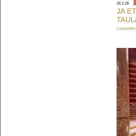
26.2.26
JA E
TAUL
Comparteix