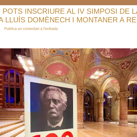
T POTS INSCRIURE AL IV SIMPOSI DE L
A LLUÍS DOMÈNECH I MONTANER A R
Publica un comentari a l'entrada